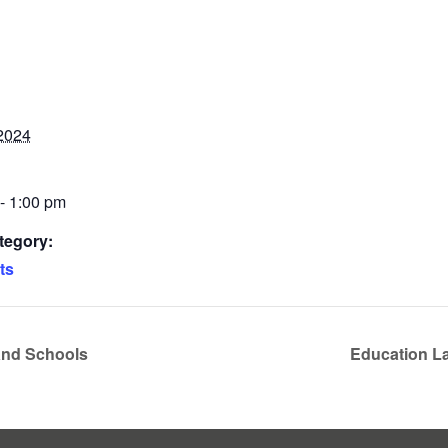
2024
- 1:00 pm
tegory:
ts
and Schools
Education La