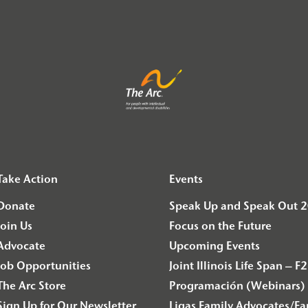
Take Action
Events
Donate
Speak Up and Speak Out 
Join Us
Focus on the Future
Advocate
Upcoming Events
Job Opportunities
Joint Illinois Life Span 
The Arc Store
Programación (Webinars) 
Sign Up for Our Newsletter
Ligas Family Advocates/F