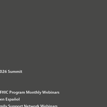
2026 Summit
– F2FHIC Program Monthly Webinars
en Español
amily Support Network Webinars