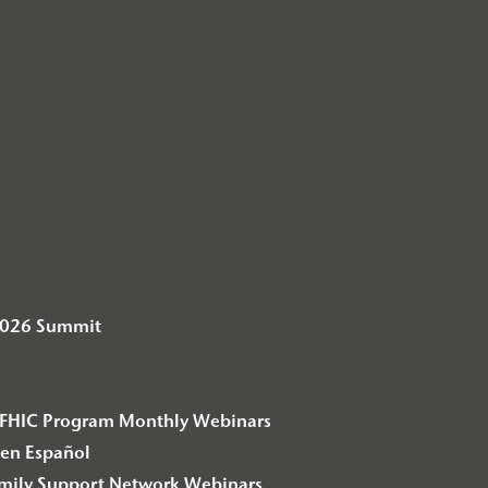
2026 Summit
– F2FHIC Program Monthly Webinars
en Español
amily Support Network Webinars