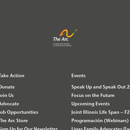
Take Action
Events
Donate
Speak Up and Speak Out 
Join Us
Focus on the Future
Advocate
Upcoming Events
Job Opportunities
Joint Illinois Life Span 
The Arc Store
Programación (Webinars) 
Sign Up for Our Newsletter
Ligas Family Advocates/F